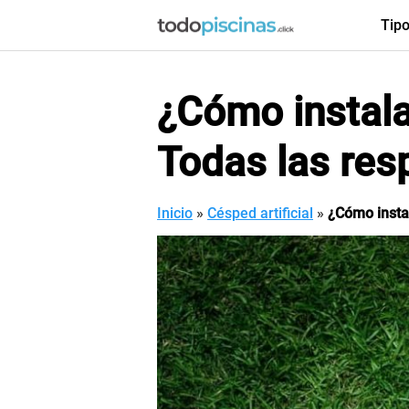
Saltar
Tip
al
contenido
¿Cómo instalar
Todas las res
Inicio
»
Césped artificial
»
¿Cómo instal