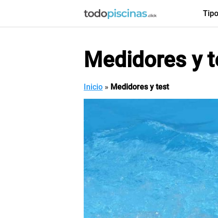
Saltar
Tip
al
contenido
Medidores y t
Inicio
»
Medidores y test