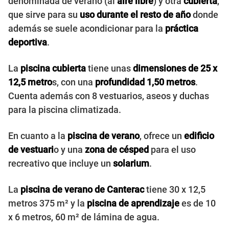
denominada de verano (al
aire libre
) y otra
cubierta
,
que sirve para su
uso durante el resto de año
donde
además se suele acondicionar para la
práctica
deportiva
.
La
piscina cubierta
tiene unas
dimensiones de 25 x
12,5 metro
s, con una
profundidad 1,50 metros
.
Cuenta además con 8 vestuarios, aseos y duchas
para la piscina climatizada.
En cuanto a la
piscina de verano
, ofrece un
edificio
de vestuari
o y una
zona de césped
para el uso
recreativo que incluye un
solarium
.
La
piscina de verano de Canterac
tiene 30 x 12,5
metros 375 m² y la
piscina de aprendizaje
es de 10
x 6 metros, 60 m² de lámina de agua.